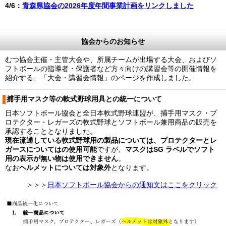
4/6：
青森県協会の2026年度年間事業計画をリンクしました
協会からのお知らせ
むつ協会主催・主管大会や、所属チームが出場する大会、およびソ
フトボールの指導者・保護者など方々向けの講習会等の開催情報を
紹介する、「大会・講習会情報」のページを作成しました。
捕手用マスク等の軟式野球用具との統一について
日本ソフトボール協会と全日本軟式野球連盟が、捕手用マスク・プ
ロテクター・レガーズの軟式野球とソフトボール兼用商品の販売を
承認することとなりました。
現在流通している軟式野球用の製品については、プロテクターとレ
ガースについてはの使用可能
ですが、
マスクはSG ラベルでソフト
用の表示が無い物は使用できません
。
なお
ヘルメットについては対象外
となります。
＞＞＞
日本ソフトボール協会からの通知文はここをクリック