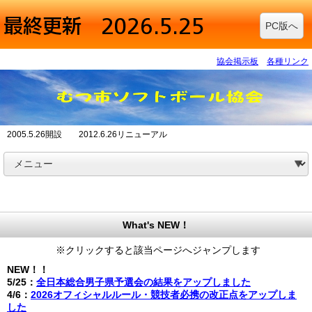
PC版へ
協会掲示板
各種リンク
2005.5.26開設 2012.6.26リニューアル
What's NEW！
※クリックすると該当ページへジャンプします
NEW！！
5/25：
全日本総合男子県予選会の結果をアップしました
4/6：
2026オフィシャルルール・競技者必携の改正点をアップしま
した